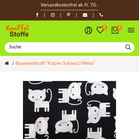
Versandkostenfrei ab Fr. 70.-
0
0
Baumwollstoff "Katzen Schwarz/weiss"