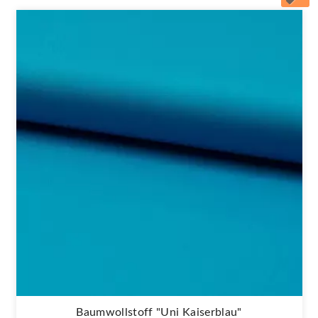
Baumwollstoff "Uni Kaiserblau"