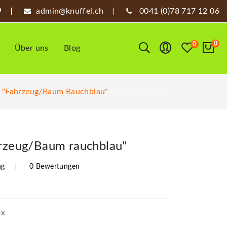
admin@knuffel.ch
0041 (0)78 717 12 06
0
0
Über uns
Blog
f "Fahrzeug/Baum Rauchblau"
hrzeug/Baum rauchblau"
ng
0 Bewertungen
6x