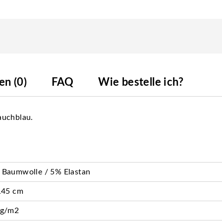
n (0)
FAQ
Wie bestelle ich?
auchblau.
 Baumwolle / 5% Elastan
145 cm
 g/m2