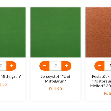
mittelgrün"
Jerseystoff "Uni
Reststück
Mittelgrün"
"Rostbrau
 1,55
Meliert" 30
Fr. 1,90
Fr. 