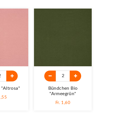
"altrosa"
Bündchen Bio
Jerseyst
"Armeegrün"
Altr
1,55
Fr. 1,60
Fr. 