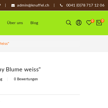
admin@knuffel.ch
0041 (0)78 717 12 06
0
0
Über uns
Blog
eiss"
ony Blume weiss"
ng
0 Bewertungen
5