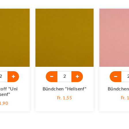
toff "Uni
Bündchen "Hellsenf"
Bündchen 
senf"
Fr. 1,55
Fr. 
 1,90