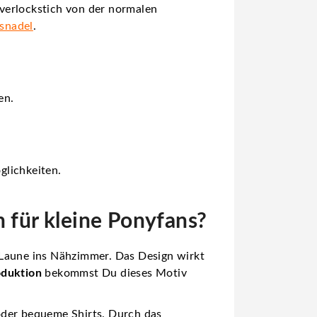
verlockstich von der normalen
gsnadel
.
en.
glichkeiten.
n für kleine Ponyfans?
 Laune ins Nähzimmer. Das Design wirkt
oduktion
bekommst Du dieses Motiv
oder bequeme Shirts. Durch das