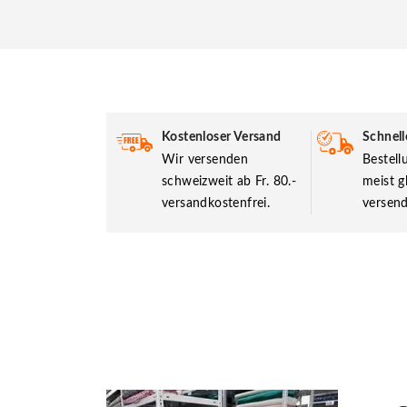
Kostenloser Versand
Schnell
Wir versenden
Bestel
schweizweit ab Fr. 80.-
meist g
versandkostenfrei.
versend