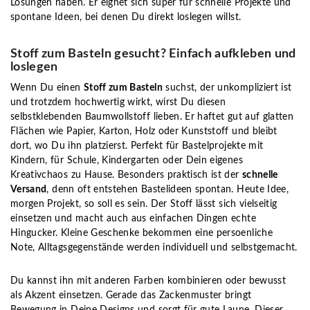
Lösungen haben. Er eignet sich super für schnelle Projekte und
spontane Ideen, bei denen Du direkt loslegen willst.
Stoff zum Basteln gesucht? Einfach aufkleben und
loslegen
Wenn Du einen
Stoff zum Basteln
suchst, der unkompliziert ist
und trotzdem hochwertig wirkt, wirst Du diesen
selbstklebenden Baumwollstoff lieben. Er haftet gut auf glatten
Flächen wie Papier, Karton, Holz oder Kunststoff und bleibt
dort, wo Du ihn platzierst. Perfekt für Bastelprojekte mit
Kindern, für Schule, Kindergarten oder Dein eigenes
Kreativchaos zu Hause. Besonders praktisch ist der
schnelle
Versand
, denn oft entstehen Bastelideen spontan. Heute Idee,
morgen Projekt, so soll es sein. Der Stoff lässt sich vielseitig
einsetzen und macht auch aus einfachen Dingen echte
Hingucker. Kleine Geschenke bekommen eine persoenliche
Note, Alltagsgegenstände werden individuell und selbstgemacht.
Du kannst ihn mit anderen Farben kombinieren oder bewusst
als Akzent einsetzen. Gerade das Zackenmuster bringt
Bewegung in Deine Designs und sorgt für gute Laune. Dieser