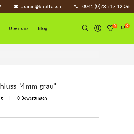
admin@knuffel.ch
0041 (0)78 717 12 06
0
0
Über uns
Blog
chluss "4mm grau"
ng
0 Bewertungen