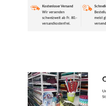
Kostenloser Versand
Schnell
Wir versenden
Bestel
schweizweit ab Fr. 80.-
meist g
versandkostenfrei.
versend
O
Un
St