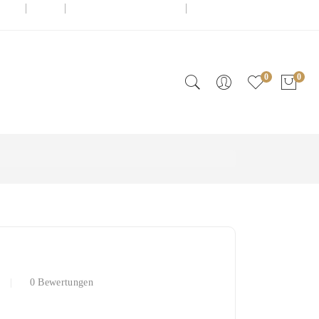
admin@knuffel.ch
0041 (0)78 717 12 06
0
0
0 Bewertungen