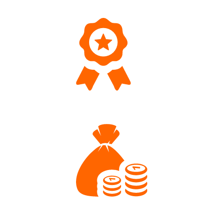
Bestellungen werden meist gleichentags versende
Top Qualität
Wir führen eine hochwertige Sortimentsauswahl
Faire Preise