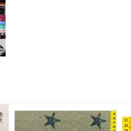
online durchs Nähparadies. Bei Fragen darfst du gerne mit uns K
Stoffgeschäft
Kontakt
Das Könnte Dir Auch Gefallen
Unsere Empfehlungen