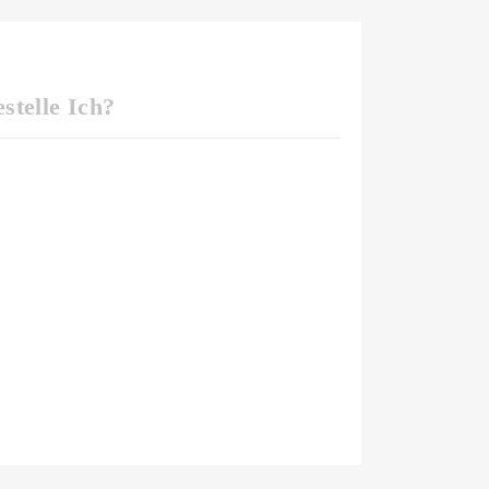
stelle Ich?
bei der Bestellmenge '10' eingeben.
Die