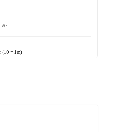
 dir
 (10 = 1m)
+ Wunschliste
RB
destbestellmenge 2 Stück)