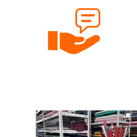
Nähen soll für jedes Budget möglich sein.
Persönliche Beratung
Gerne beraten wir dich per Telefon, Email oder 