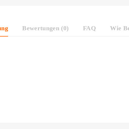
ung
Bewertungen (0)
FAQ
Wie Be
le und 5% Elasthan. Breite: 70cm (2*35cm)
offlänge. Wenn Sie z.B. einen Meter bestellen möchten, müssen Sie 
atürlich am Stück geliefert.