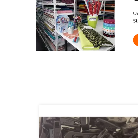
Un
St