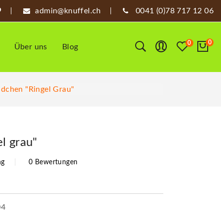
admin@knuffel.ch
0041 (0)78 717 12 06
0
0
Über uns
Blog
dchen "Ringel Grau"
l grau"
ng
0 Bewertungen
04