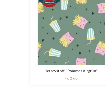
Jerseystoff "Pommes Altgrün"
Fr. 2,60