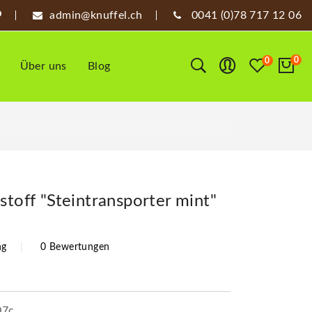
admin@knuffel.ch
0041 (0)78 717 12 06
0
0
Über uns
Blog
stoff "Steintransporter mint"
ng
0 Bewertungen
07c