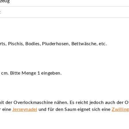
rzeug
t
ts, Pischis, Bodies, Pluderhosen, Bettwäsche, etc.
60 cm. Bitte Menge 1 eingeben.
it der Overlockmaschine nähen. Es reicht jedoch auch der O
r eine
Jerseynadel
und für den Saum eignet sich eine
Zwillin