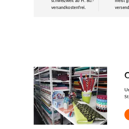
schweizweit ab Fr. 80.-
meist g
versandkostenfrei.
versend
O
Un
St