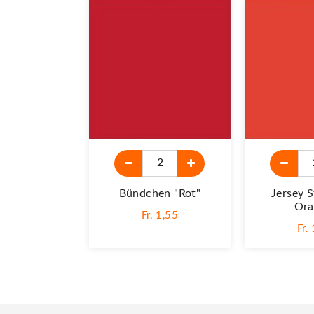
Bündchen "rot"
Jersey S
Ora
Fr. 1,55
Fr.