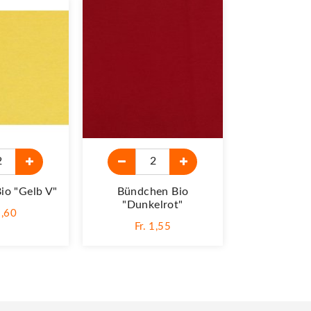
io "gelb V"
Bündchen Bio
Bünd
"Dunkelrot"
"dunkel
1,60
Fr. 1,55
Fr. 