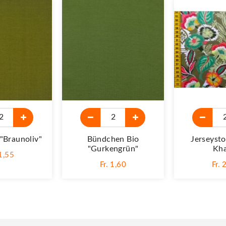
"braunoliv"
Bündchen Bio
Jerseysto
"Gurkengrün"
Kha
 1,55
Fr. 1,60
Fr. 