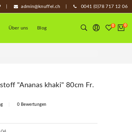
admin@knuffel.ch
0041 (0)78 717 12 06
0
0
Über uns
Blog
stoff "Ananas khaki" 80cm Fr.
ng
0 Bewertungen
404