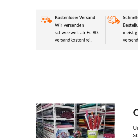
Kostenloser Versand
Schnell
Wir versenden
Bestel
schweizweit ab Fr. 80.-
meist g
versandkostenfrei.
versend
O
Un
St