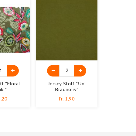
ff "Floral
Jersey Stoff "Uni
ki"
Braunoliv"
2,20
Fr. 1,90