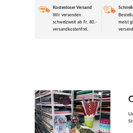
Kostenloser Versand
Schnell
Wir versenden
Bestel
schweizweit ab Fr. 80.-
meist g
versandkostenfrei.
versend
O
Un
St