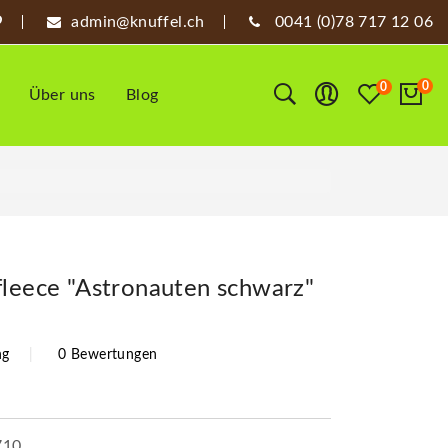
admin@knuffel.ch
0041 (0)78 717 12 06
0
0
Über uns
Blog
fleece "Astronauten schwarz"
ng
0 Bewertungen
710