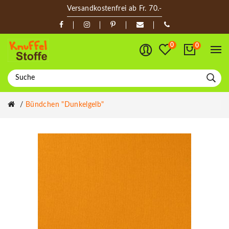
Versandkostenfrei ab Fr. 70.-
0
0
Bündchen "dunkelgelb"