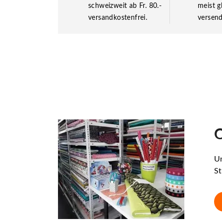
schweizweit ab Fr. 80.-
meist g
versandkostenfrei.
versend
O
Un
St