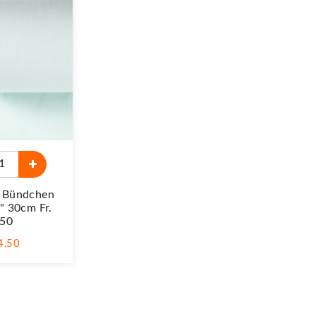
k Bündchen
" 30cm Fr.
.50
 4,50