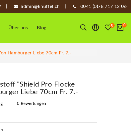
admin@knuffel.ch
0041 (0)78 717 12 06
0
0
Über uns
Blog
 Von Hamburger Liebe 70cm Fr. 7.-
stoff "Shield Pro Flocke
urger Liebe 70cm Fr. 7.-
ng
0 Bewertungen
11