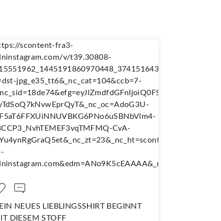
T BEGINNT
NÄH DIR DEINEN EIGENEN
WANDERJUPE!