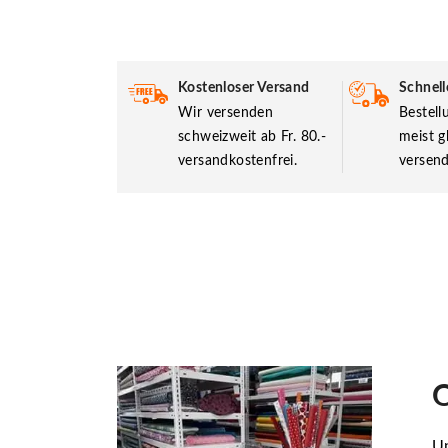
Kostenloser Versand
Schnell
Wir versenden
Bestel
schweizweit ab Fr. 80.-
meist g
versandkostenfrei.
versend
O
Un