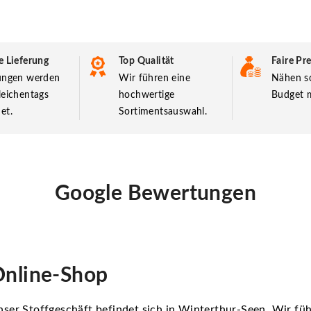
e Lieferung
Top Qualität
Faire Pre
lungen werden
Wir führen eine
Nähen so
leichentags
hochwertige
Budget m
et.
Sortimentsauswahl.
Google Bewertungen
nline-Shop
ser Stoffgeschäft befindet sich in Winterthur-Seen. Wir f