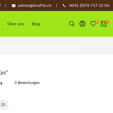
admin@knuffel.ch
0041 (0)78 717 12 06
0
0
Über uns
Blog
ün"
ng
0 Bewertungen
22