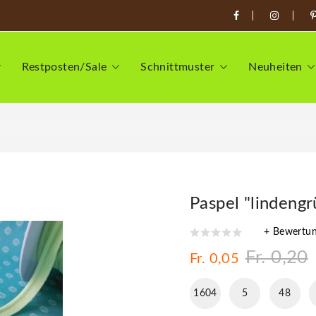
Restposten/Sale
Schnittmuster
Neuheiten
Paspel "lindengr
+ Bewertu
Fr. 0,20
Fr. 0,05
1604
5
48