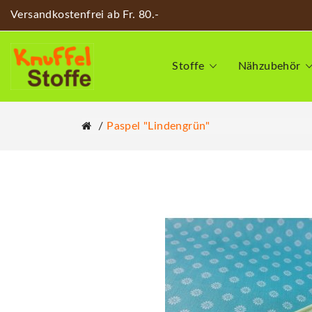
Versandkostenfrei ab Fr. 80.-
Stoffe
Nähzubehör
Paspel "lindengrün"