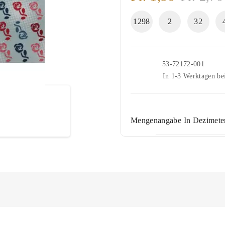
1298
2
32
Artikelnr.
53-72172-001
Lieferung
In 1-3 Werktagen bei
Mengenangabe In Dezimeter
+ WARENKO
(Min