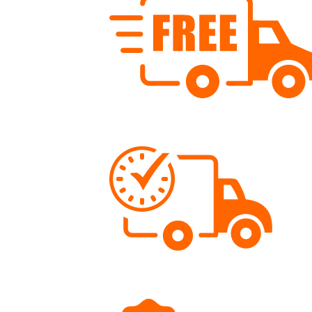
Kostenloser Versand
Wir versenden schweizweit ab Fr. 80.- versandko
Schnelle Lieferung
Bestellungen werden meist gleichentags versende