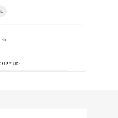
40
 dir
 (10 = 1m)
+ Wunschliste
RB
destbestellmenge 2 Stück)