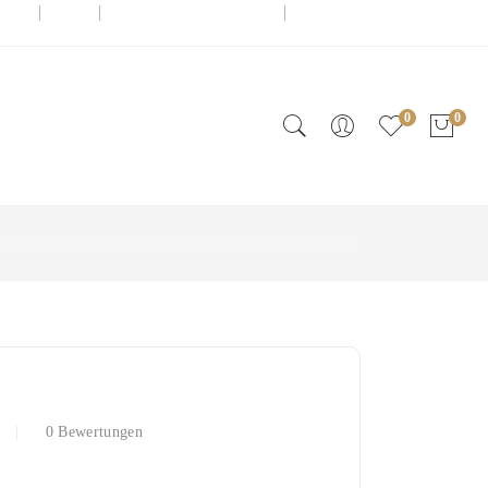
admin@knuffel.ch
0041 (0)78 717 12 06
0
0
mwolle "Rosenblüemli mint"
0 Bewertungen