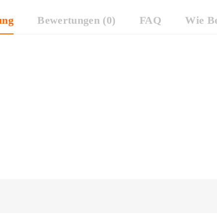
ung
Bewertungen (0)
FAQ
Wie Be
nt"
d 50% Polyurethan. Breite: ca. 140cm.
offlänge. Wenn Sie z.B. einen Meter bestellen möchten, müssen Sie 
atürlich am Stück geliefert.