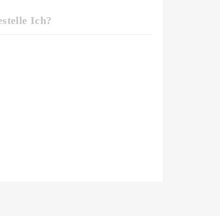
stelle Ich?
bei der Bestellmenge '10' eingeben.
Die