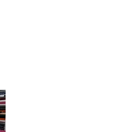
persönlich.
Google Bewertungen
Online-Shop
Unser Stoffgeschäft befindet sich in Winterthur-Seen. Wir führen
online durchs Nähparadies. Bei Fragen darfst du gerne mit uns K
Stoffgeschäft