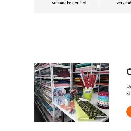
versandkostenfrei.
versend
O
Un
St