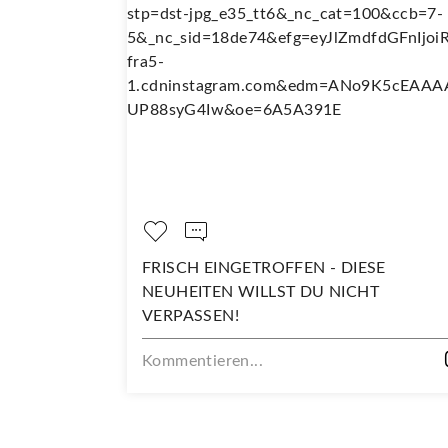
ISCH EINGETROFFEN - DIESE
DARAUF SIN
UHEITEN WILLST DU NICHT
Kommentieren
RPASSEN!
mmentieren...