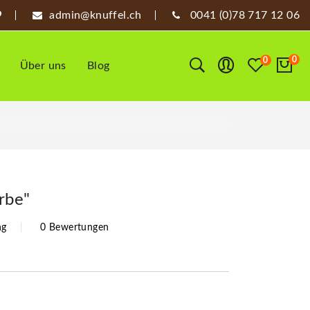
admin@knuffel.ch
0041 (0)78 717 12 06
0
0
Über uns
Blog
rbe"
ng
0 Bewertungen