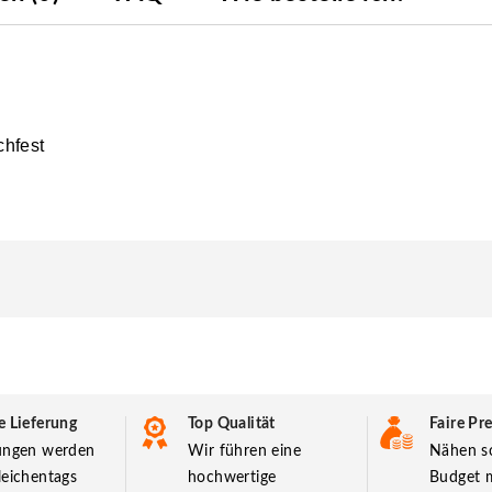
chfest
e Lieferung
Top Qualität
Faire Pre
lungen werden
Wir führen eine
Nähen so
leichentags
hochwertige
Budget m