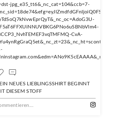
SSHIRT BEGINNT
NÄH DIR DEINEN EIGENEN
WANDERJUPE!
Kommentieren...