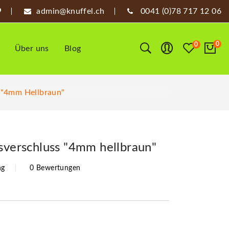
admin@knuffel.ch
0041 (0)78 717 12 06
0
0
Über uns
Blog
s "4mm Hellbraun"
ssverschluss "4mm hellbraun"
ng
0 Bewertungen
1