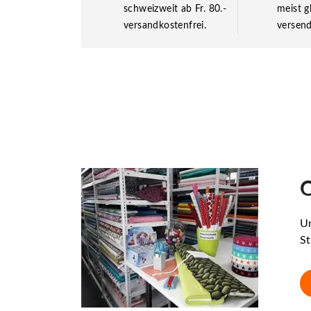
schweizweit ab Fr. 80.-
meist g
versandkostenfrei.
versend
O
Un
St