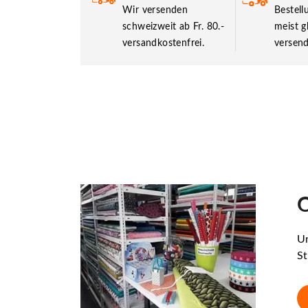
Wir versenden
Bestel
schweizweit ab Fr. 80.-
meist g
versandkostenfrei.
versend
O
Un
St