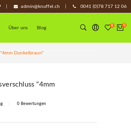
admin@knuffel.ch
0041 (0)78 717 12 06
0
0
Über uns
Blog
s "4mm Dunkelbraun"
ssverschluss "4mm
ng
0 Bewertungen
1