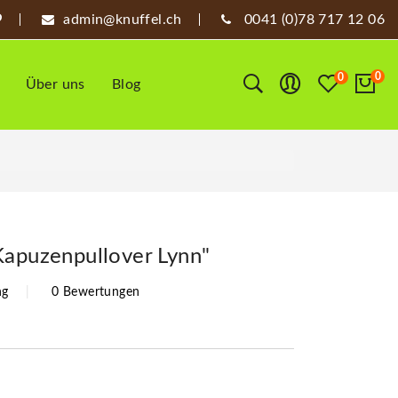
admin@knuffel.ch
0041 (0)78 717 12 06
0
0
Über uns
Blog
Kapuzenpullover Lynn"
ng
0 Bewertungen