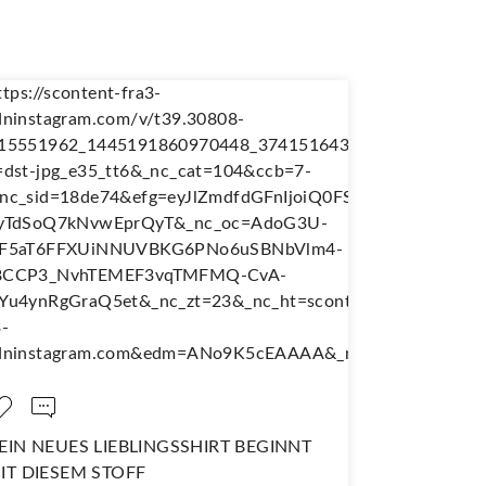
EIN NEUES LIEBLINGSSHIRT BEGINNT
NÄH DIR D
IT DIESEM STOFF
WANDERJU