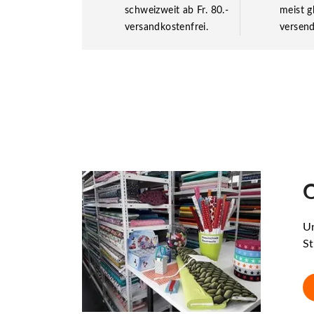
schweizweit ab Fr. 80.-
meist g
versandkostenfrei.
versend
O
Un
St