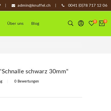
admin@knuffel.ch
0041 (0)78 717 12 06
0
0
Über uns
Blog
 "Schnalle schwarz 30mm"
ng
0 Bewertungen