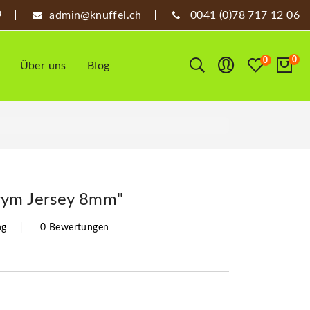
admin@knuffel.ch
0041 (0)78 717 12 06
0
0
Über uns
Blog
rym Jersey 8mm"
ng
0 Bewertungen