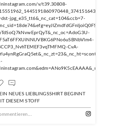
IRT BEGINNT
NÄH DIR DEINEN EIGENEN
WANDERJUPE!
Kommentieren...