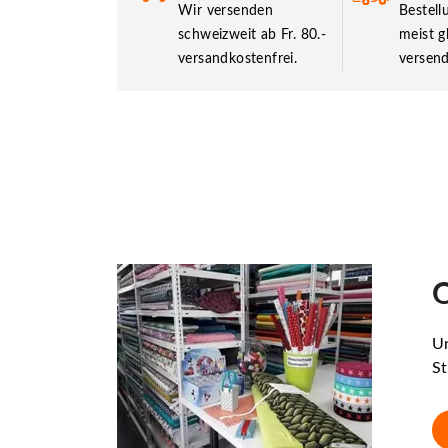
Wir versenden
Bestel
schweizweit ab Fr. 80.-
meist g
versandkostenfrei.
versend
O
Un
St