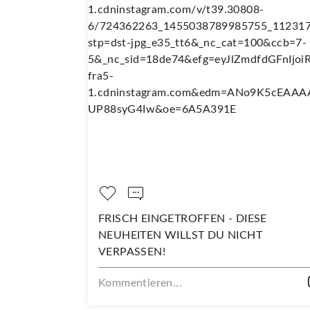
H EINGETROFFEN - DIESE
DARAUF SIND W
ITEN WILLST DU NICHT
Kommentieren...
ASSEN!
ntieren...