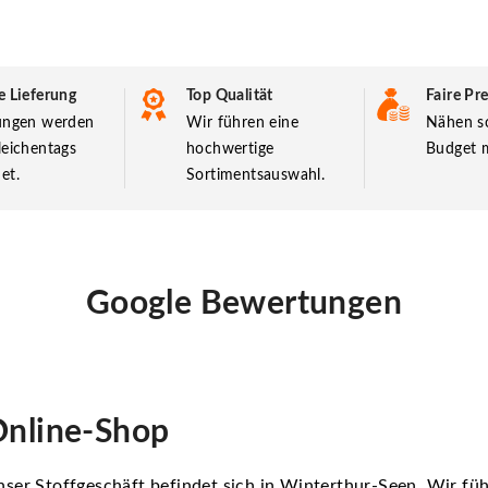
e Lieferung
Top Qualität
Faire Pre
lungen werden
Wir führen eine
Nähen so
leichentags
hochwertige
Budget m
et.
Sortimentsauswahl.
Google Bewertungen
nline-Shop
ser Stoffgeschäft befindet sich in Winterthur-Seen. Wir f