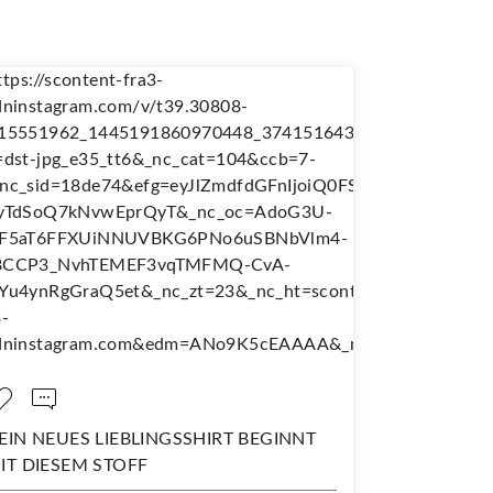
N NEUES LIEBLINGSSHIRT BEGINNT
NÄH DIR DEI
 DIESEM STOFF
WANDERJUPE