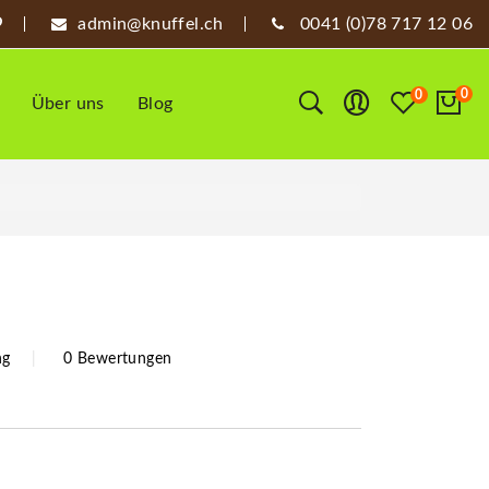
admin@knuffel.ch
0041 (0)78 717 12 06
0
0
Über uns
Blog
ng
0 Bewertungen