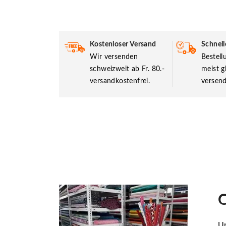
Kostenloser Versand
Schnell
Wir versenden
Bestel
schweizweit ab Fr. 80.-
meist g
versandkostenfrei.
versend
O
Un