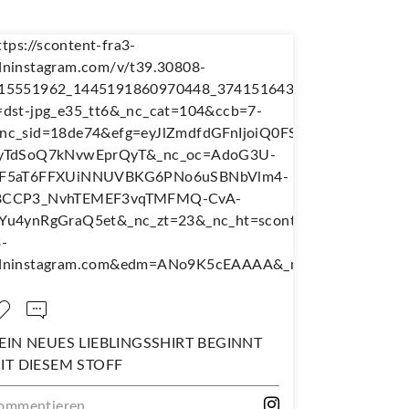
N NEUES LIEBLINGSSHIRT BEGINNT
NÄH DIR DEI
 DIESEM STOFF
WANDERJUPE
entieren...
Kommentieren.