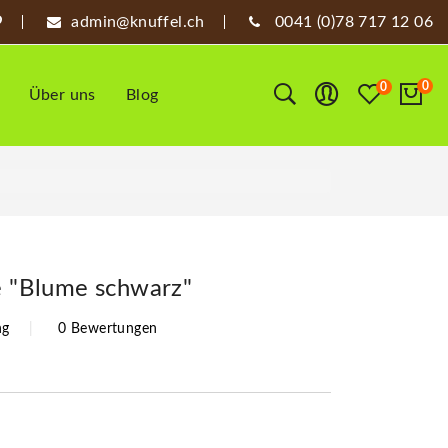
admin@knuffel.ch
0041 (0)78 717 12 06
0
0
Über uns
Blog
ze "Blume schwarz"
ng
0 Bewertungen