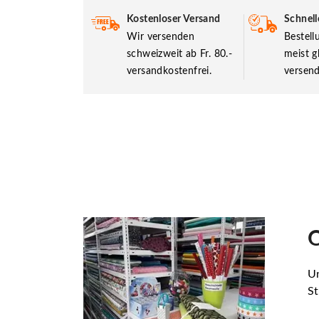
Kostenloser Versand
Schnell
Wir versenden
Bestel
schweizweit ab Fr. 80.-
meist g
versandkostenfrei.
versend
O
Un
St