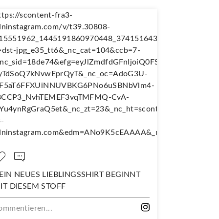
EIN NEUES LIEBLINGSSHIRT BEGINNT
NÄH DIR D
IT DIESEM STOFF
WANDERJU
ommentieren...
Kommentiere