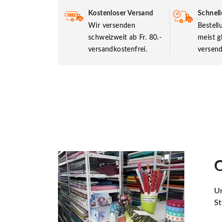
Kostenloser Versand
Schnell
Wir versenden
Bestel
schweizweit ab Fr. 80.-
meist g
versandkostenfrei.
versend
O
Un
St