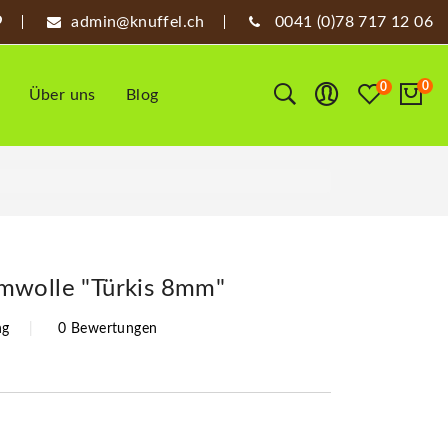
admin@knuffel.ch
0041 (0)78 717 12 06
0
0
Über uns
Blog
mwolle "Türkis 8mm"
ng
0 Bewertungen