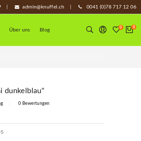
admin@knuffel.ch
0041 (0)78 717 12 06
0
0
Über uns
Blog
i dunkelblau"
ng
0 Bewertungen
05