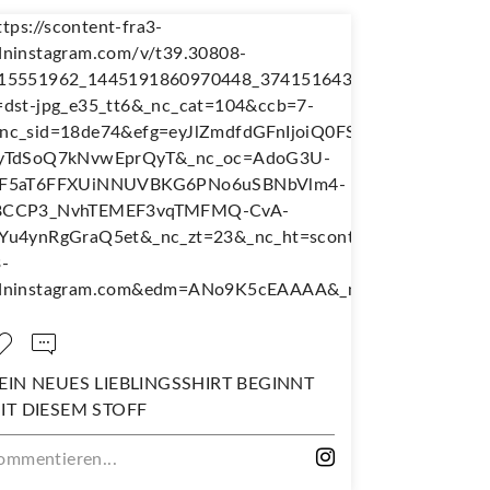
NEUES LIEBLINGSSHIRT BEGINNT
NÄH DIR DEINE
IESEM STOFF
WANDERJUPE!
tieren...
Kommentieren...