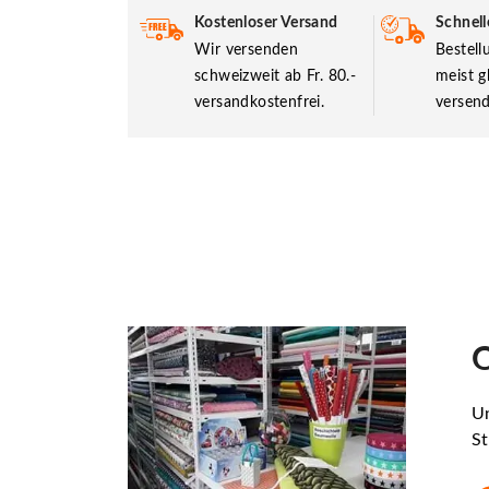
Kostenloser Versand
Schnell
Wir versenden
Bestel
schweizweit ab Fr. 80.-
meist g
versandkostenfrei.
versend
O
Un
St