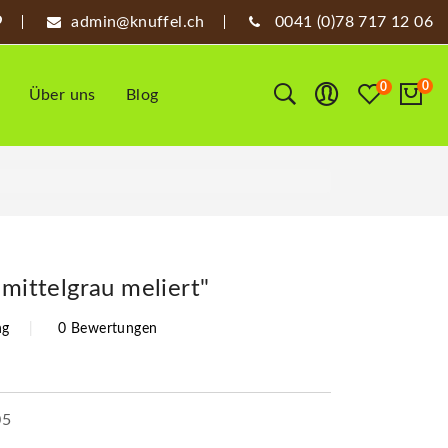
admin@knuffel.ch
0041 (0)78 717 12 06
0
0
Über uns
Blog
 mittelgrau meliert"
ng
0 Bewertungen
05