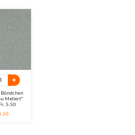
k Bündchen
au Meliert"
r. 5.50
 5,50