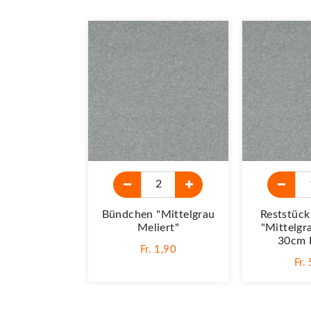
Bündchen "mittelgrau
Reststüc
Meliert"
"mittelgr
30cm F
Fr. 1,90
Fr.