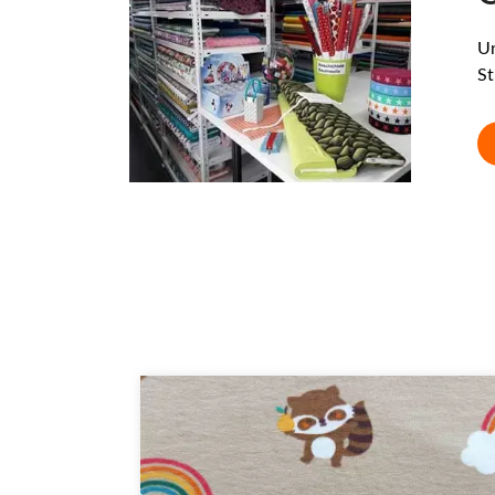
Un
St