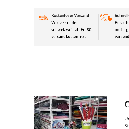
Kostenloser Versand
Schnell
Wir versenden
Bestel
schweizweit ab Fr. 80.-
meist g
versandkostenfrei.
versend
O
Un
St