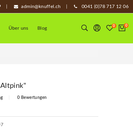
admin@knuffel.ch
0041 (0)78 717 12 06
0
0
Über uns
Blog
 Altpink"
ng
0 Bewertungen
07