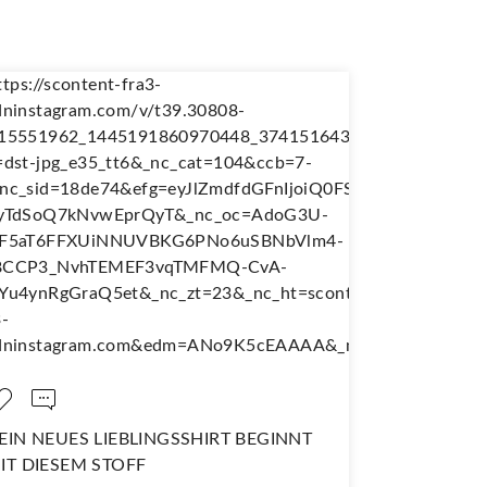
NÄH DIR DEINEN EIGENEN
WANDERJUPE!