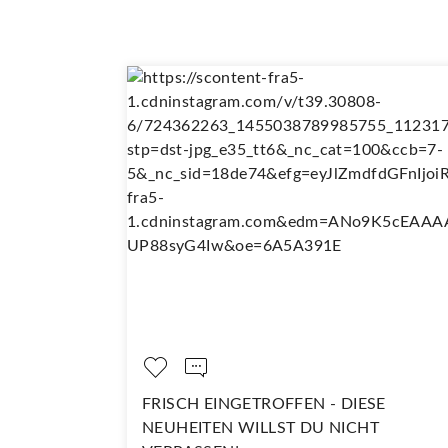
EN - DIESE
DARAUF SIND WIR RICHTIG S
 DU NICHT