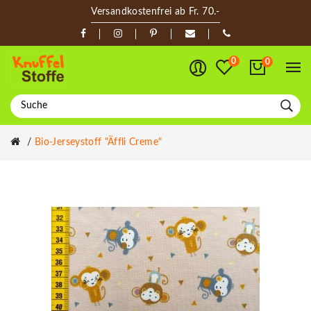
Versandkostenfrei ab Fr. 70.-
0
0
Bio-Jerseystoff "Äffli Creme"