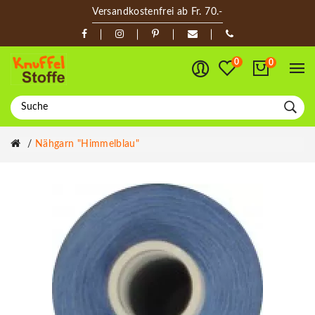
Versandkostenfrei ab Fr. 70.-
0
0
Nähgarn "himmelblau"