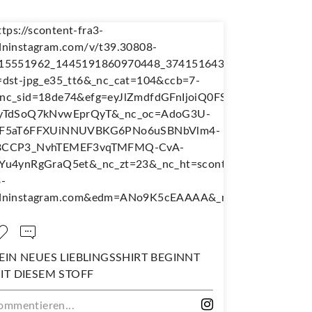
INGSSHIRT BEGINNT
NÄH DIR DEINEN EIGENEN
WANDERJUPE!
Kommentieren...