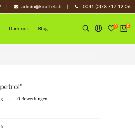
admin@knuffel.ch
0041 (0)78 717 12 06
0
0
Über uns
Blog
petrol"
ng
0 Bewertungen
05