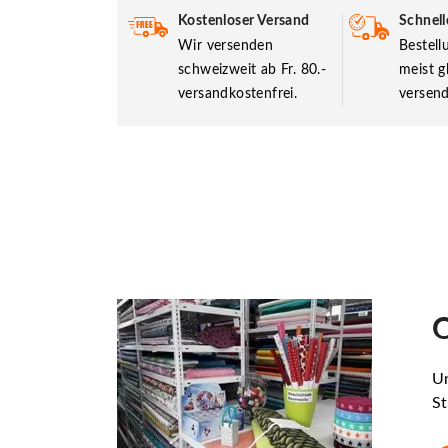
Kostenloser Versand
Schnell
Wir versenden
Bestel
schweizweit ab Fr. 80.-
meist g
versandkostenfrei.
versend
O
Un
St