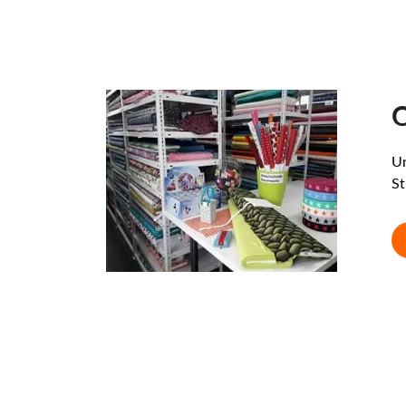
O
Un
St