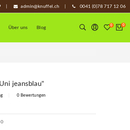
admin@knuffel.ch
0041 (0)78 717 12 06
0
0
Über uns
Blog
Uni jeansblau"
ng
0 Bewertungen
10