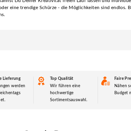
nnst Du Deiner Kreativität freien Lauf lassen und individuel
oder eine trendige Schürze - die Möglichkeiten sind endlos. B
ns.
e Lieferung
Top Qualität
Faire Pre
lungen werden
Wir führen eine
Nähen so
leichentags
hochwertige
Budget m
et.
Sortimentsauswahl.