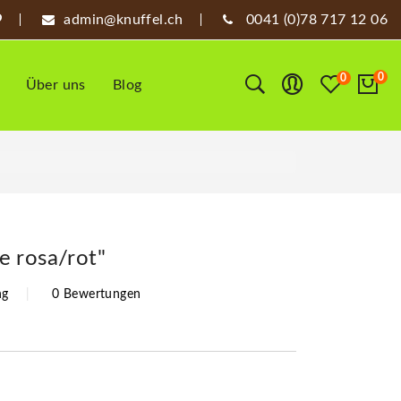
admin@knuffel.ch
0041 (0)78 717 12 06
0
0
Über uns
Blog
 rosa/rot"
ng
0 Bewertungen