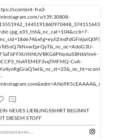
 LIEBLINGSSHIRT BEGINNT
NÄH DIR DEINEN EIG
 STOFF
WANDERJUPE!
n...
Kommentieren...