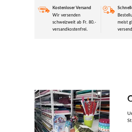
Kostenloser Versand
Schnell
Wir versenden
Bestel
schweizweit ab Fr. 80.-
meist g
versandkostenfrei.
versend
O
Un
St