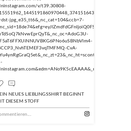
 LIEBLINGSSHIRT BEGINNT
NÄH DIR DEINEN EIG
 STOFF
WANDERJUPE!
n...
Kommentieren...