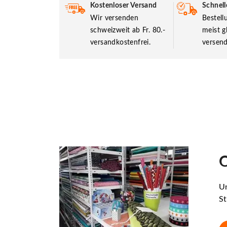
Kostenloser Versand
Schnell
Wir versenden
Bestel
schweizweit ab Fr. 80.-
meist g
versandkostenfrei.
versend
O
Un
St