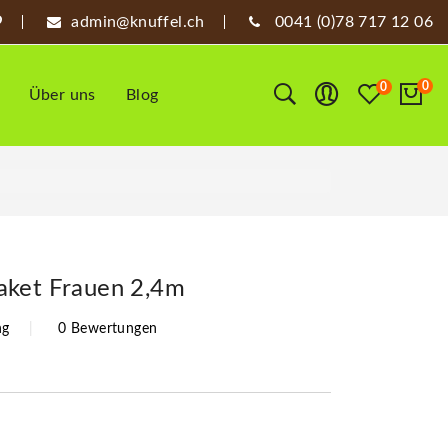
admin@knuffel.ch
0041 (0)78 717 12 06
0
0
Über uns
Blog
aket Frauen 2,4m
ng
0 Bewertungen