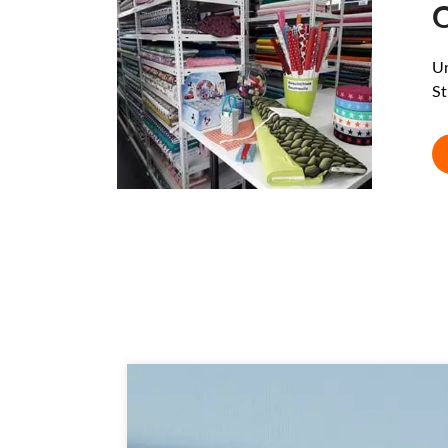
O
Un
St