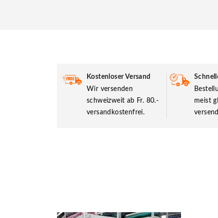
Kostenloser Versand
Schnell
Wir versenden
Bestel
schweizweit ab Fr. 80.-
meist g
versandkostenfrei.
versend