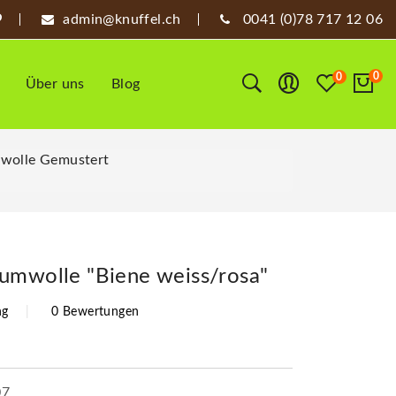
admin@knuffel.ch
0041 (0)78 717 12 06
0
0
Über uns
Blog
wolle Gemustert
umwolle "Biene weiss/rosa"
ng
0 Bewertungen
07