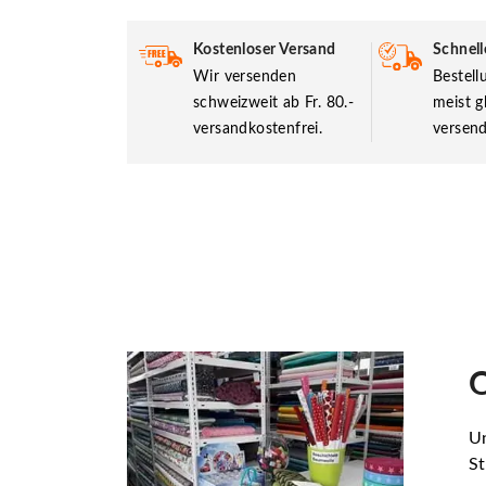
Kostenloser Versand
Schnell
Wir versenden
Bestel
schweizweit ab Fr. 80.-
meist g
versandkostenfrei.
versend
O
Un
St