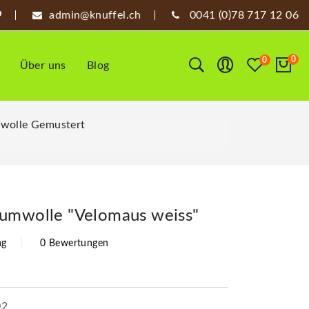
admin@knuffel.ch
0041 (0)78 717 12 06
0
0
Über uns
Blog
wolle Gemustert
aumwolle "Velomaus weiss"
ng
0 Bewertungen
02