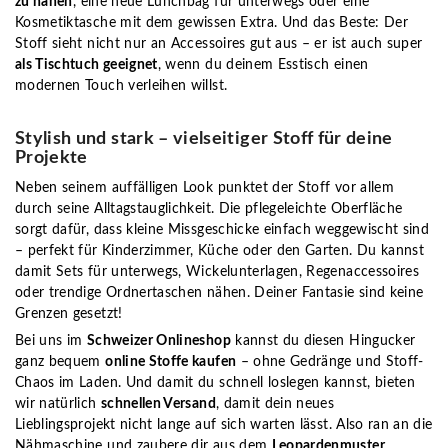
zu nähen
, eine neue Lunchbag für unterwegs oder eine
Kosmetiktasche mit dem gewissen Extra. Und das Beste: Der
Stoff sieht nicht nur an Accessoires gut aus – er ist auch super
als Tischtuch geeignet
, wenn du deinem Esstisch einen
modernen Touch verleihen willst.
Stylish und stark – vielseitiger Stoff für deine
Projekte
Neben seinem auffälligen Look punktet der Stoff vor allem
durch seine Alltagstauglichkeit. Die pflegeleichte Oberfläche
sorgt dafür, dass kleine Missgeschicke einfach weggewischt sind
– perfekt für Kinderzimmer, Küche oder den Garten. Du kannst
damit Sets für unterwegs, Wickelunterlagen, Regenaccessoires
oder trendige Ordnertaschen nähen. Deiner Fantasie sind keine
Grenzen gesetzt!
Bei uns im
Schweizer Onlineshop
kannst du diesen Hingucker
ganz bequem
online Stoffe kaufen
– ohne Gedränge und Stoff-
Chaos im Laden. Und damit du schnell loslegen kannst, bieten
wir natürlich
schnellen Versand
, damit dein neues
Lieblingsprojekt nicht lange auf sich warten lässt. Also ran an die
Nähmaschine und zaubere dir aus dem
Leopardenmuster