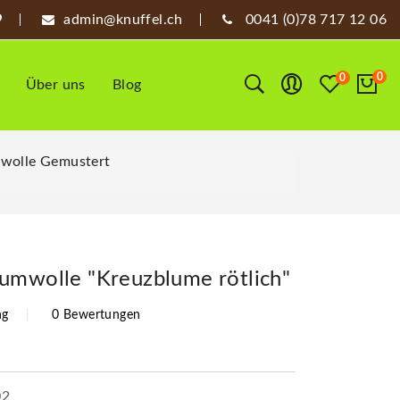
admin@knuffel.ch
0041 (0)78 717 12 06
0
0
Über uns
Blog
wolle Gemustert
umwolle "Kreuzblume rötlich"
ng
0 Bewertungen
02