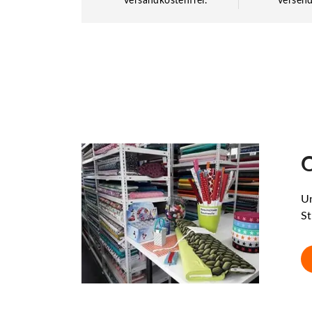
versandkostenfrei.
versend
O
Un
St