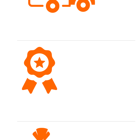
Schnelle Lieferung
Bestellungen werden meist gleichentags versendet.
Top Qualität
Wir führen eine hochwertige Sortimentsauswahl.