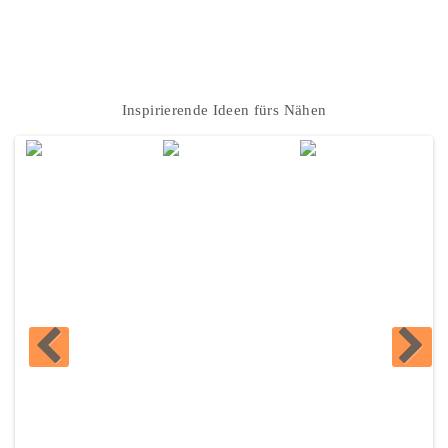
Instagram
Inspirierende Ideen fürs Nähen
FRISCH
EINGETROFFEN -
DIESE
NEUHEITEN
WILLST DU