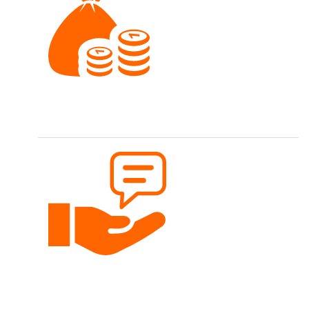
Faire Preise
Nähen soll für jedes Budget möglich sein.
Persönliche Beratung
Gerne beraten wir dich per Telefon, Email oder
persönlich.