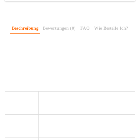
Beschreibung
Bewertungen (0)
FAQ
Wie Bestelle Ich?
Der kleine süsse Dino wirkt richtig zufrieden und ist somit für kleine
Jungs geeignet. Die Saurier sind nicht all zu gross, also perfekt um
das Design auf dem Nähprojekt mehrmals abgebildet zu haben.
Stoffeigenschaften
Material
100% Baumwolle (Acryl-Beschichtet)
Stoffbreite
ca. 140 cm
Gewicht
245 g/m2
Zertifizierung
Oeko-Tex Standard 100 - frei von Schadstoffen