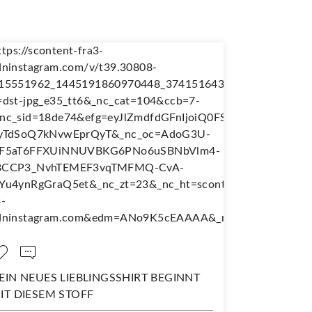
NEUES LIEBLINGSSHIRT BEGINNT
NÄH DIR DEINE
IESEM STOFF
WANDERJUPE!