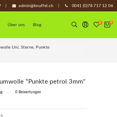
admin@knuffel.ch
0041 (0)78 717 12 06
0
0
Über uns
Blog
wolle Uni, Sterne, Punkte
aumwolle "Punkte petrol 3mm"
ng
0 Bewertungen
05