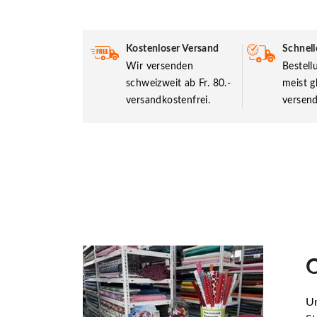
Kostenloser Versand
Schnell
Wir versenden
Bestel
schweizweit ab Fr. 80.-
meist g
versandkostenfrei.
versend
O
Un