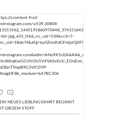
NÄH DIR DEINEN EIGENEN
WANDERJUPE!