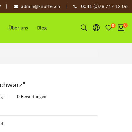
admin@knuffel.ch
0041 (0)78 717 12 06
0
0
Über uns
Blog
schwarz"
ng
0 Bewertungen
04