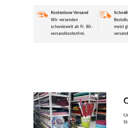
Kostenloser Versand
Schnell
Wir versenden
Bestel
schweizweit ab Fr. 80.-
meist g
versandkostenfrei.
versend
O
Un
St