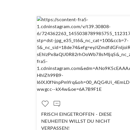
EN - DIESE
DARAUF SIND WIR RICHTIG S
 DU NICHT
Kommentieren...