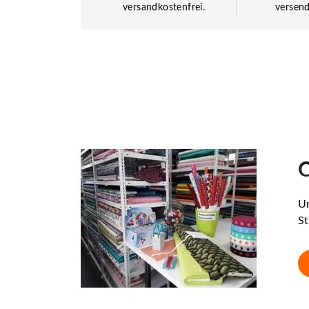
versandkostenfrei.
versend
O
Un
St