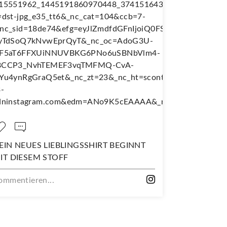
EIN NEUES LIEBLINGSSHIRT BEGINNT
NÄH DIR D
IT DIESEM STOFF
WANDERJU
ommentieren...
Kommentiere