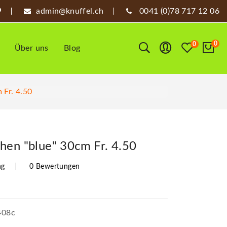
admin@knuffel.ch
0041 (0)78 717 12 06
0
0
Über uns
Blog
 Fr. 4.50
hen "blue" 30cm Fr. 4.50
ng
0 Bewertungen
408c