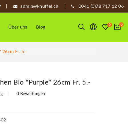
admin@knuffel.ch
0041 (0)78 717 12 06
0
0
Über uns
Blog
 26cm Fr. 5.-
hen Bio "Purple" 26cm Fr. 5.-
ng
0 Bewertungen
602