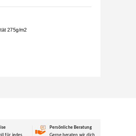
ität 275g/m2
ise
Persönliche Beratung
ll für jedes
Gerne beraten wir dich