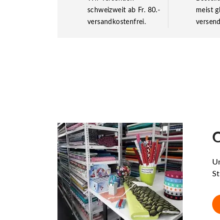
schweizweit ab Fr. 80.-
meist g
versandkostenfrei.
versend
O
Un
St