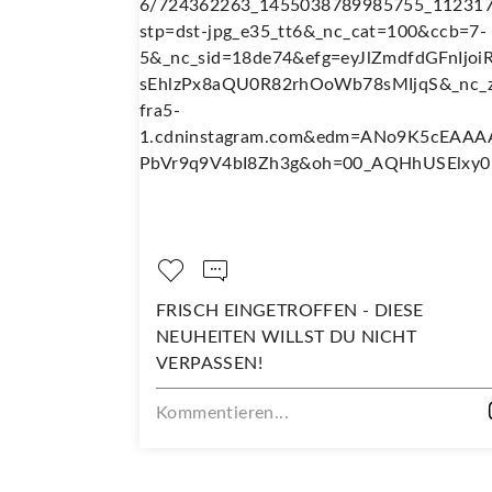
ISCH EINGETROFFEN - DIESE
DARAUF SIN
UHEITEN WILLST DU NICHT
Kommentieren
RPASSEN!
mmentieren...