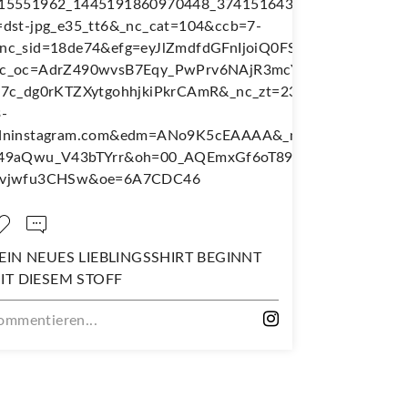
SSHIRT BEGINNT
NÄH DIR DEINEN EIGENEN
WANDERJUPE!
Kommentieren...