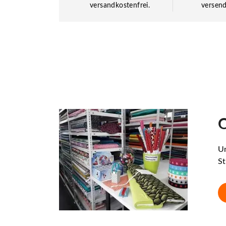
versandkostenfrei.
versend
O
Un
St