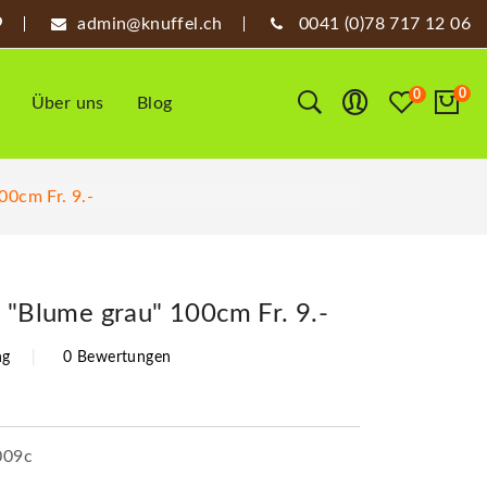
admin@knuffel.ch
0041 (0)78 717 12 06
0
0
Über uns
Blog
00cm Fr. 9.-
t "Blume grau" 100cm Fr. 9.-
ng
0 Bewertungen
009c