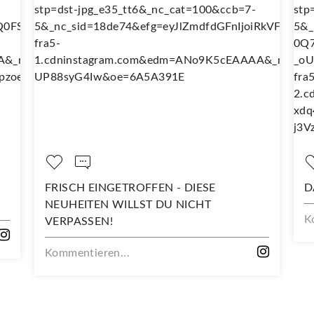
INGETROFFEN - DIESE
DARAUF SIND WIR 
EN WILLST DU NICHT
Kommentieren...
EN!
ren...