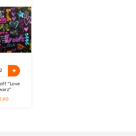
off "Love
warz"
 2,60