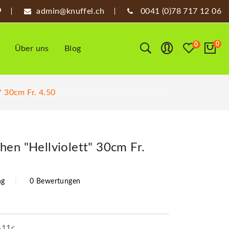
admin@knuffel.ch
0041 (0)78 717 12 06
0
0
Über uns
Blog
" 30cm Fr. 4.50
hen "Hellviolett" 30cm Fr.
ng
0 Bewertungen
411c