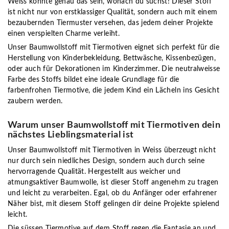
Weiss könnte genau das sein, wonach du suchst! Dieser Stoff
ist nicht nur von erstklassiger Qualität, sondern auch mit einem
bezaubernden Tiermuster versehen, das jedem deiner Projekte
einen verspielten Charme verleiht.
Unser Baumwollstoff mit Tiermotiven eignet sich perfekt für die
Herstellung von Kinderbekleidung, Bettwäsche, Kissenbezügen,
oder auch für Dekorationen im Kinderzimmer. Die neutralweisse
Farbe des Stoffs bildet eine ideale Grundlage für die
farbenfrohen Tiermotive, die jedem Kind ein Lächeln ins Gesicht
zaubern werden.
Warum unser Baumwollstoff mit Tiermotiven dein
nächstes Lieblingsmaterial ist
Unser Baumwollstoff mit Tiermotiven in Weiss überzeugt nicht
nur durch sein niedliches Design, sondern auch durch seine
hervorragende Qualität. Hergestellt aus weicher und
atmungsaktiver Baumwolle, ist dieser Stoff angenehm zu tragen
und leicht zu verarbeiten. Egal, ob du Anfänger oder erfahrener
Näher bist, mit diesem Stoff gelingen dir deine Projekte spielend
leicht.
Die süssen Tiermotive auf dem Stoff regen die Fantasie an und