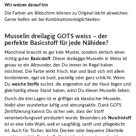
Wir weisen darauf hin
Die Farben am Bildschirm können zu Original leicht abweichen.
Gerne helfen wir bei Kombinationsmöglichkeiten.
Musselin dreilagig GOTS weiss – der
perfekte Basicstoff für jede Nähidee?
Manchmal braucht es gar kein Muster, sondern einfach einen
richtig guten
Basicstoff
. Dieser dreilagige Musselin in Weiss ist
genau so ein Allrounder, den Du immer im Regal haben
möchtest. Die Farbe wirkt frisch, klar und lässt sich mit allem
kombinieren, egal ob bunt, pastellig oder ganz schlicht. Wenn
Du
weiche Stoffe
suchst, die angenehm auf der Haut liegen und
gleichzeitig etwas Stand haben, wirst Du diesen Musselin lieben.
Durch die drei Lagen ist er griffiger als klassischer Musselin,
bleibt aber wunderbar luftig und atmungsaktiv. Dank GOTS
Zertifizierung kannst Du sicher sein, dass der Stoff
verantwortungsvoll produziert wurde. Besonders als
Nuschistoff
ist er eine tolle Wahl, weil er saugfähig, sanft und pflegeleicht
ist. Auch für Tücher, leichte Decken oder bequeme Oberteile