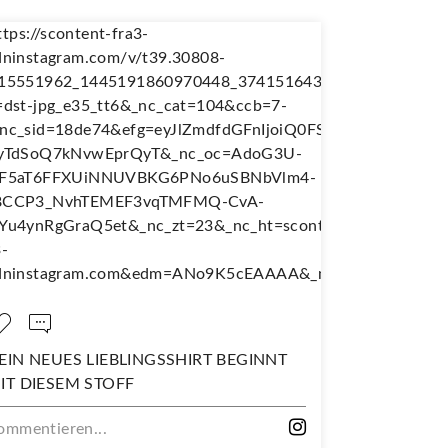
N NEUES LIEBLINGSSHIRT BEGINNT
NÄH DIR DEI
 DIESEM STOFF
WANDERJUPE
entieren...
Kommentieren.