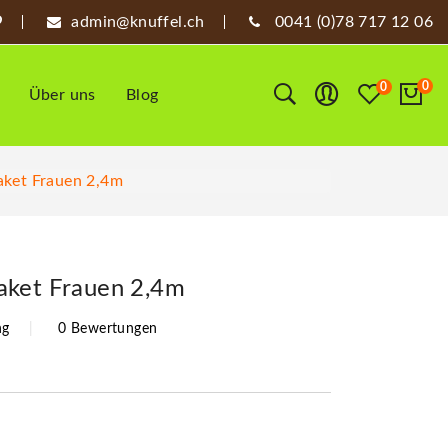
admin@knuffel.ch
0041 (0)78 717 12 06
0
0
Über uns
Blog
ket Frauen 2,4m
aket Frauen 2,4m
ng
0 Bewertungen