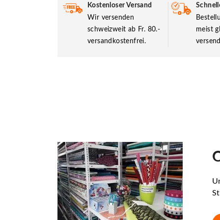
Kostenloser Versand
Schnell
Wir versenden
Bestel
schweizweit ab Fr. 80.-
meist g
versandkostenfrei.
versend
O
Un
St