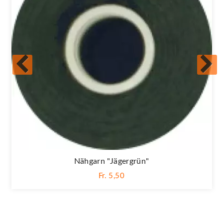
Nähgarn "jägergrün"
Fr. 5,50