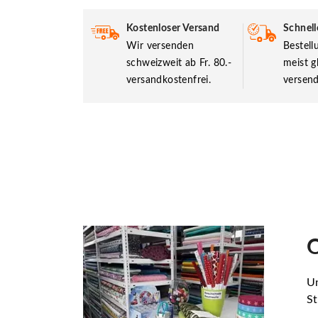
Kostenloser Versand
Schnell
Wir versenden
Bestel
schweizweit ab Fr. 80.-
meist g
versandkostenfrei.
versend
O
Un
St