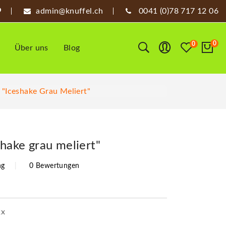
admin@knuffel.ch
0041 (0)78 717 12 06
0
0
Über uns
Blog
 "Iceshake Grau Meliert"
shake grau meliert"
ng
0 Bewertungen
2x