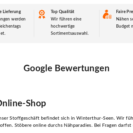
e Lieferung
Top Qualität
Faire Pre
lungen werden
Wir führen eine
Nähen so
leichentags
hochwertige
Budget m
et.
Sortimentsauswahl.
Google Bewertungen
nline-Shop
ser Stoffgeschäft befindet sich in Winterthur-Seen. Wir f
offen. Stöbere online durchs Nähparadies. Bei Fragen darfs