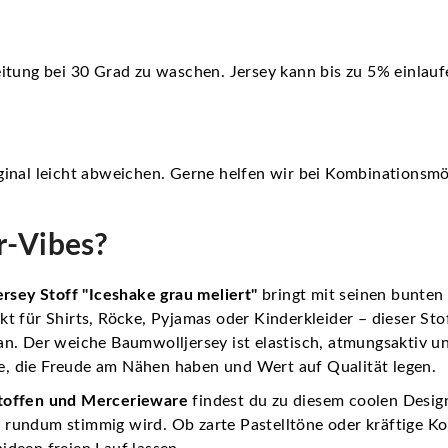
itung bei 30 Grad zu waschen. Jersey kann bis zu 5% einlauf
inal leicht abweichen. Gerne helfen wir bei Kombinationsmö
r-Vibes?
ersey Stoff "Iceshake grau meliert"
bringt mit seinen bunten
 für Shirts, Röcke, Pyjamas oder Kinderkleider – dieser Stoff
an. Der weiche Baumwolljersey ist elastisch, atmungsaktiv u
le, die Freude am Nähen haben und Wert auf Qualität legen.
toffen und Mercerieware
findest du zu diesem coolen Design
t rundum stimmig wird. Ob zarte Pastelltöne oder kräftige Ko