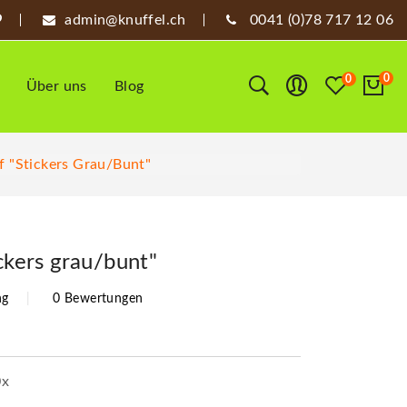
admin@knuffel.ch
0041 (0)78 717 12 06
0
0
Über uns
Blog
ff "Stickers Grau/bunt"
ickers grau/bunt"
ng
0 Bewertungen
0x