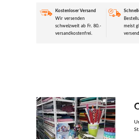
Kostenloser Versand
Schnell
Wir versenden
Bestel
schweizweit ab Fr. 80.-
meist g
versandkostenfrei.
versend
O
Un
St