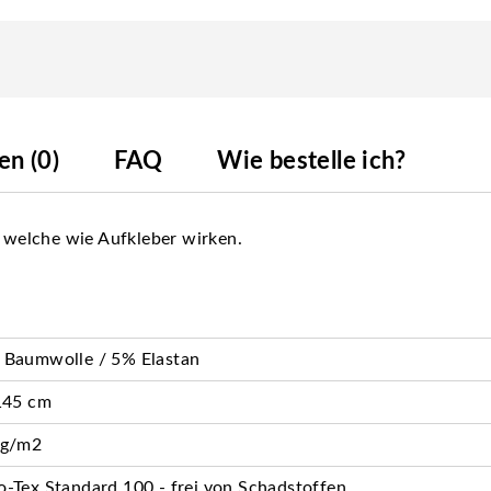
n (0)
FAQ
Wie bestelle ich?
, welche wie Aufkleber wirken.
 Baumwolle / 5% Elastan
145 cm
 g/m2
-Tex Standard 100 - frei von Schadstoffen