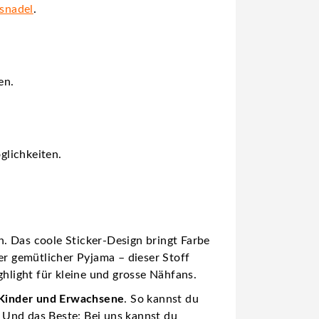
gsnadel
.
en.
glichkeiten.
en. Das coole Sticker-Design bringt Farbe
er gemütlicher Pyjama – dieser Stoff
ghlight für kleine und grosse Nähfans.
r Kinder und Erwachsene
. So kannst du
 Und das Beste: Bei uns kannst du